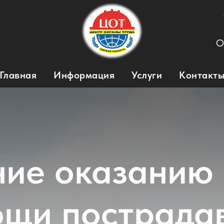
О
Главная
Информация
Услуги
Контакт
ие оказанию
ощи пострада