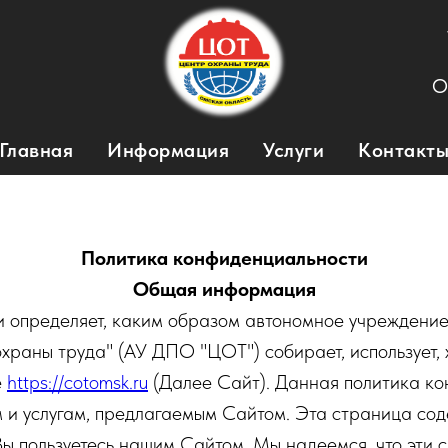
О
Главная
Информация
Услуги
Контакт
Политика конфиденциальности
Общая информация
 определяет, каким образом автономное учреждение
храны труда" (АУ ДПО "ЦОТ") собирает, использует,
е
https://cotomsk.ru
(Далее Cайт). Данная политика кон
 и услугам, предлагаемым Сайтом. Эта страница со
 Вы пользуетесь нашим Сайтом. Мы надеемся, что эти