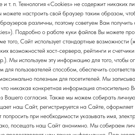
и т. п. Технология «Cookies» не содержит никаких л
ы можете настроить свой браузер таким образом, что
 браузеров различны, поэтому советуем Вам получить
ies»). Подробно о работе куки файлов Вы можете проч
Кроме того, Сайт использует стандартные возможности
ских возможностей хост-сервера, рейтинги и счетчик
u и др.). Мы используем эту информацию для того, чтоб
 для пользователей способом, обеспечить соответст
максимально полезным для посетителей. Мы записыв
к что никакая конкретная информация относительно В
ез Вашего согласия. Также мы можем собирать личн
ещает наш Сайт, регистрируется на Сайте, оформляет 
т попросить при необходимости указывать имя, элек
днако, посещать наш Сайт анонимно. Мы собираем 
ьно предоставляют нам такую информацию. Пользовате