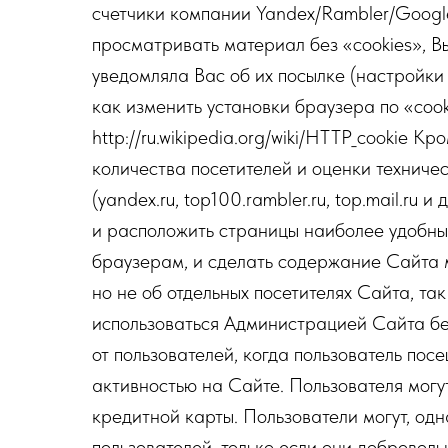
счетчики компании Yandex/Rambler/Google 
просматривать материал без «cookies», В
уведомляла Вас об их посылке (настройки
как изменить установки браузера по «cook
http://ru.wikipedia.org/wiki/HTTP_cookie 
количества посетителей и оценки техниче
(yandex.ru, top100.rambler.ru, top.mail.r
и расположить страницы наиболее удобным
браузерам, и сделать содержание Сайта 
но не об отдельных посетителях Сайта, та
использоваться Администрацией Сайта б
от пользователей, когда пользователь пос
активностью на Сайте. Пользователя могу
кредитной карты. Пользователи могут, о
пользователей, только если они добровол